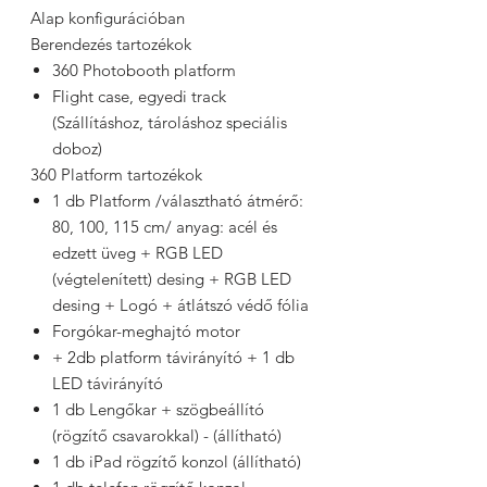
Alap konfigurációban
Berendezés tartozékok
360 Photobooth platform
Flight case, egyedi track
(Szállításhoz, tároláshoz speciális
doboz)
360 Platform tartozékok
1 db Platform /választható átmérő:
80, 100, 115 cm/ anyag: acél és
edzett üveg + RGB LED
(végtelenített) desing + RGB LED
desing + Logó + átlátszó védő fólia
Forgókar-meghajtó motor
+ 2db platform távirányító + 1 db
LED távirányító
1 db Lengőkar + szögbeállító
(rögzítő csavarokkal) - (állítható)
1 db iPad rögzítő konzol (állítható)