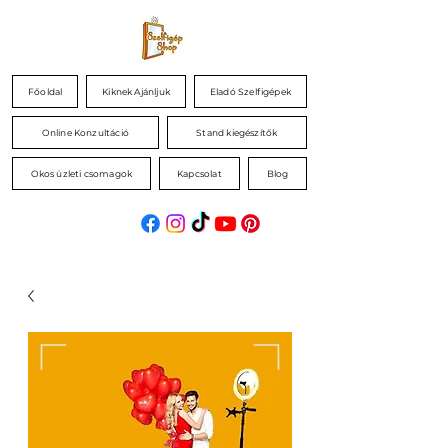
Főoldal
Kiknek Ajánljuk
Eladó Szelfigépek
Online Konzultáció
Stand kiegészítők
Okos üzleti csomagok
Kapcsolat
Blog