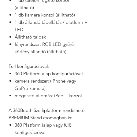
1 db telefon rögzítő konzol
(állítható)
1 db kamera konzol (állítható)
1 db állandó tápellátás / platform +
LED
Állítható talpak
fényrendszer: RGB LED gyűrű
körfény állandó (állítható)
Full konfigurációval:
360 Platform alap konfigurációval
kamera rendszer: (iPhone vagy
GoPro kamera)
megosztó állomás: iPad + konzol
A 360Booth Szelfiplatform rendelhető
PREMIUM Stand csomagban is:
360 Platform (alap vagy full)
konfigurációval