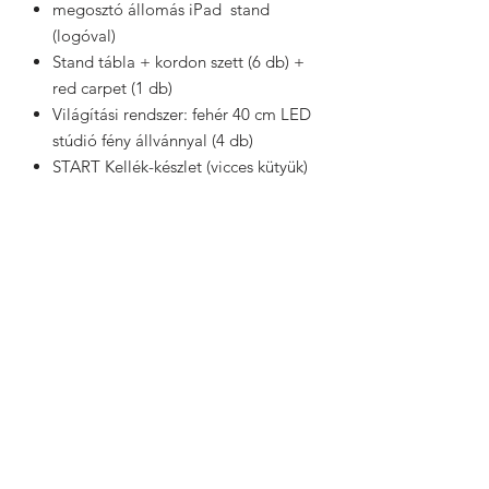
megosztó állomás iPad stand
(logóval)
Stand tábla + kordon szett (6 db) +
red carpet (1 db)
Világítási rendszer: fehér 40 cm LED
stúdió fény állvánnyal (4 db)
START Kellék-készlet (vicces kütyük)
Szállítás
Bemutatóteremben azonnal vagy
Méretek
kiszállítással 1-7 nap. Rendelésre 7-
14 napon belül kiszállítással.
Méretek: 80, 100, 115 cm átmérővel
Készlettől függően, kérem
Garancia
érdeklődjön az aktuális készlet
2 év
felől.
Kapcsolódó