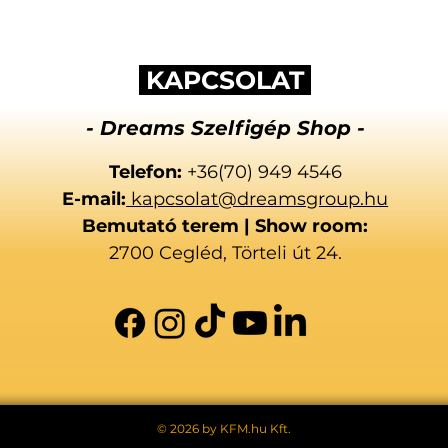
KAPCSOLAT
- Dreams Szelfigép Shop -
Telefon:
+36(70) 949 4546
E-mail:
kapcsolat@dreamsgroup.hu
Bemutató terem | Show room:
2700 Cegléd, Törteli út 24.
© 2026 by KFM.hu Kft.