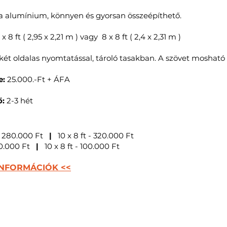
 alumínium, könnyen és gyorsan összeépíthető.
 x 8 ft ( 2,95 x 2,21 m ) vagy 8 x 8 ft ( 2,4 x 2,31 m )
 két oldalas nyomtatással, tároló tasakban.
A szövet mosható 
e:
25.000.-Ft + ÁFA
ő:
2-3 hét
 - 280.000 Ft
|
10 x 8 ft - 320.000 Ft
 80.000 Ft
|
10 x 8 ft - 100.000 Ft
INFORMÁCIÓK <<