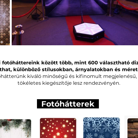
 fotóháttereink között több, mint 600 választható di
that, különböző stílusokban, árnyalatokban és mére
hátterünk kiváló minőségű és kifinomult megjelenésű, 
tökéletes kiegészítője lesz rendezvényén.
_
Fotóhátterek
_