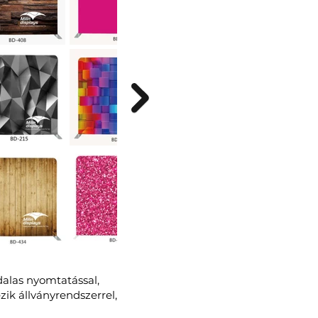
dalas nyomtatással,
ik állványrendszerrel,