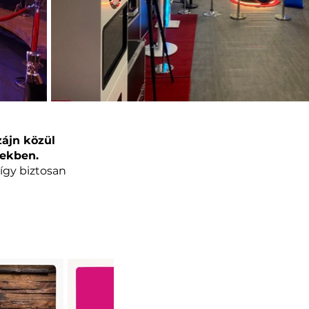
zájn közül
tekben.
így biztosan