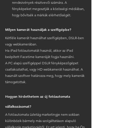
rendezvények résztvevői számára. A 
fényképeket megosztják a közösségi médiában, 
hogy bővítsék a márkák elérhetőségét.
Milyen kamerát használjak a szelfigépbe?
Kétféle kamerát használhat szelfigépben, DSLR-ben 
vagy webkamerában. 
Ha iPad fotóautomatát használ, akkor az iPad 
beépített Facetime kameráját fogja használni.
A PC alapú szelfigéppel DSLR fényképezőgépet 
csatlakoztathat, vagy HD webkamerát használhat. A 
használt szoftver határozza meg, hogy mely kamerák 
támogatottak.
Hogyan hirdethetem az új fotóautomata 
vállalkozásomat?
A fotóautomata üzletág marketingje nem sokban 
különbözik bármely más szolgáltatáson alapuló 
vállalkozás marketingjétől. Ez azt jelenti, hogy ha Ön 