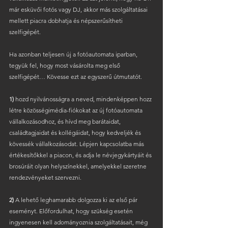
már esküvői fotós vagy DJ, akkor más szolgáltatásai 
mellett piacra dobhatja és népszerűsítheti 
szelfigépét.
Ha azonban teljesen új a fotóautomata iparban, 
tegyük fel, hogy most vásárolta meg első 
szelfigépét… Kövesse ezt az egyszerű útmutatót.
1)
 hozd nyilvánosságra a neved, mindenképpen hozz 
létre közösségimédia-fiókokat az új fotóautomata 
vállalkozásodhoz, és hívd meg barátaidat, 
családtagjaidat és kollégáidat, hogy kedveljék és 
kövessék vállalkozásodat. Lépjen kapcsolatba más 
értékesítőkkel a piacon, és adja le névjegykártyáit és 
brosúráit olyan helyszínekkel, amelyekkel szeretne 
rendezvényeket szervezni.
2)
 A lehető leghamarabb dolgozza ki az első pár 
eseményt. Előfordulhat, hogy szükség esetén 
ingyenesen kell adományoznia szolgáltatásait, még 