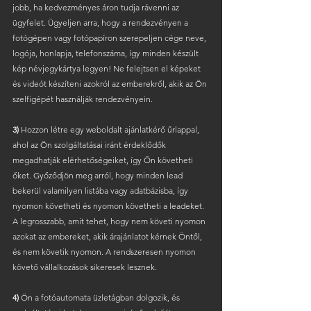
jobb, ha kedvezményes áron tudja rávenni az 
ügyfelet. Ügyeljen arra, hogy a rendezvényen a 
fotógépen vagy fotópapíron szerepeljen cége neve, 
logója, honlapja, telefonszáma, így minden készült 
kép névjegykártya legyen! Ne felejtsen el képeket 
és videót készíteni azokról az emberekről, akik az Ön 
szelfigépét használják rendezvényein.
3)
 Hozzon létre egy weboldalt ajánlatkérő űrlappal, 
ahol az Ön szolgáltatásai iránt érdeklődők 
megadhatják elérhetőségeiket, így Ön követheti 
őket. Győződjön meg arról, hogy minden lead 
bekerül valamilyen listába vagy adatbázisba, így 
nyomon követheti és nyomon követheti a leadeket. 
A legrosszabb, amit tehet, hogy nem követi nyomon 
azokat az embereket, akik árajánlatot kérnek Öntől, 
és nem követik nyomon. A rendszeresen nyomon 
követő vállalkozások sikeresek lesznek.
4)
 Ön a fotóautomata üzletágban dolgozik, és 