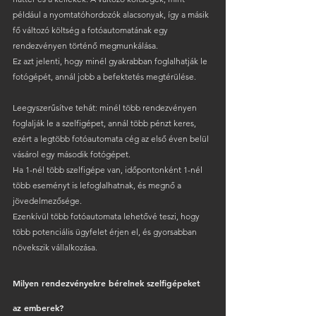
például a nyomtatóhordozók alacsonyak, így a másik 
fő változó költség a fotóautomatának egy 
rendezvényen történő megmunkálása.
Ez azt jelenti, hogy minél gyakrabban foglalhatják le 
fotógépét, annál jobb a befektetés megtérülése.
Leegyszerűsítve tehát: minél több rendezvényen 
foglalják le a szelfigépet, annál több pénzt keres, 
ezért a legtöbb fotóautomata cég az első éven belül 
vásárol egy második fotógépet.
Ha 1-nél több szelfigépe van, időpontonként 1-nél 
több eseményt is lefoglalhatnak, és megnő a 
jövedelmezősége.
Ezenkívül több fotóautomata lehetővé teszi, hogy 
több potenciális ügyfelet érjen el, és gyorsabban 
növekszik vállalkozása.
Milyen rendezvényekre bérelnek szelfigépeket 
az emberek?