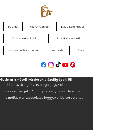
Főoldal
Kiknek Ajánljuk
Eladó Szelfigépek
Online Konzultáció
Stand kiegészítők
Okos üzleti csomagok
Kapcsolat
Blog
Gyakran ismételt kérdések a Szelfigépekről!
Ebben az átfogó GYIK blogbejegyzésben 
megválaszoljuk a Szelfigépekkel, és a vállalkozás 
elindításával kapcsolatos leggyakoribb kérdéseket.