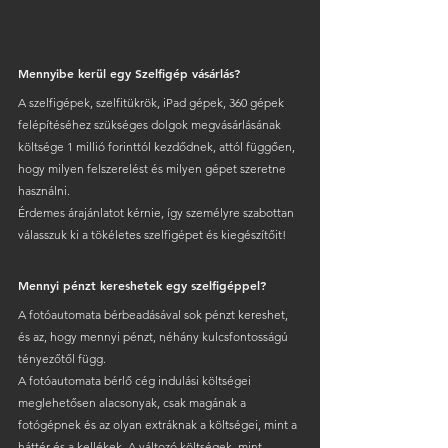
Mennyibe kerül egy Szelfigép vásárlás?
A szelfigépek, szelfitükrök, iPad gépek, 360 gépek 
felépítéséhez szükséges dolgok megvásárlásának 
költsége 1 millió forinttól kezdődnek, attól függően, 
hogy milyen felszerelést és milyen gépet szeretne 
használni.  
Érdemes árajánlatot kérnie, így személyre szabottan 
válasszuk ki a tökéletes szelfigépet és kiegészítőit!
Mennyi pénzt kereshetek egy szelfigéppel?
A fotóautomata bérbeadásával sok pénzt kereshet, 
és az, hogy mennyi pénzt, néhány kulcsfontosságú 
tényezőtől függ. 
A fotóautomata bérlő cég indulási költségei 
meglehetősen alacsonyak, csak magának a 
fotógépnek és az olyan extráknak a költségei, mint a 
háttér és a kellékek. A változó költségek, mint 