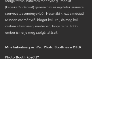
szolgáltatásai hatalmas mennyiségű médiát 
(képeket/videókat) generálnak az ügyfelek számára 
szervezett eseményekből. Használd ki ezt a médiát! 
Minden eseményről blogot kell írni, és meg kell 
osztani a közösségi médiában, hogy minél több 
ember ismerje meg szolgáltatásait.
Mi a különbség az iPad Photo Booth és a DSLR 
Photo Booth között?
A legnagyobb különbség az iPad fotógép és a DSLR 
szelfigép között a tápellátáshoz használt táblagép.
Minden szelfigéphez 3 dolog szükséges: 
számítógép, DSLR Booth szoftver és fényképezőgép.
Tehát az iPad fotógép egyszerűen egy iPad táblagép 
(számítógép) hajtja meg, egy DSLR Booth 
alkalmazással, és az iPad beépített Facetime 
kameráját használja a kép elkészítéséhez.
A DSLR-fotóautomata számítógépet (általában 
Windows PC-t vagy Surface Pro táblagépet) használ 