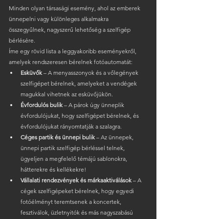
Minden olyan társasági esemény, ahol az emberek 
ünnepelni vagy különleges alkalmakra 
összegyűlnek, nagyszerű lehetőség a szelfigép 
bérlésére.
Íme egy rövid lista a leggyakoribb eseményekről, 
amelyek rendszeresen bérelnek fotóautomatát:
Esküvők
 – A menyasszonyok és a vőlegények 
szelfigépet bérelnek, amelyeket a vendégek 
magukkal vihetnek az esküvőjükön.
Évfordulós bulik
 – A párok úgy ünneplik 
évfordulójukat, hogy szelfigépet bérelnek, és 
évfordulójukat rányomtatják a szalagra.
Céges partik és ünnepi bulik
 – Az ünnepek, 
ünnepi partik szelfigép bérléssel telnek, 
ügyeljen a megfelelő témájú sablonokra, 
hátterekre és kellékekre!
Vállalati rendezvények és márkaaktiválások
 – A 
cégek szelfigépeket bérelnek, hogy egyedi 
fotóélményt teremtsenek a koncertek, 
fesztiválok, üzletnyitók és más nagyszabású 